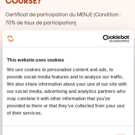
COURSE?
Certificat de participation du MENJE (Condition :
70% de taux de participation)
MODE OF ORGANISATION
Les inscriptions et les demandes d'informations
This website uses cookies
s'effectuent directement auprès de l'organisateur qui
We use cookies to personalise content and ads, to
délivre la formation.
provide social media features and to analyse our traffic.
We also share information about your use of our site with
CECRL - LEVEL A1: WHAT ARE WE
our social media, advertising and analytics partners who
TALKING ABOUT?
may combine it with other information that you’ve
provided to them or that they’ve collected from your use
Anyone who has reached this level:
of their services.
Can understand and use familiar everyday
expressions and very basic phrases aimed at
C