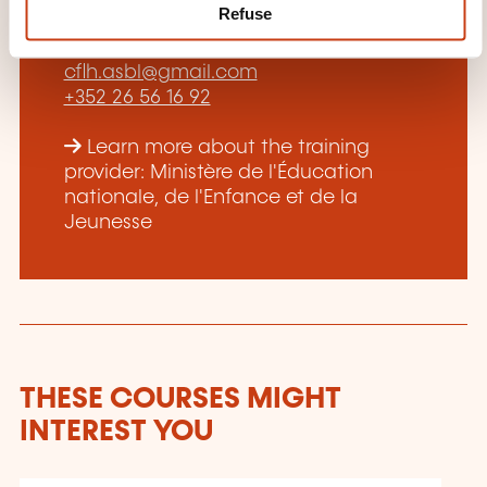
Refuse
Helene Daverdisse
cflh.asbl@gmail.com
+352 26 56 16 92
Learn more about the training
provider: Ministère de l'Éducation
nationale, de l'Enfance et de la
Jeunesse
THESE COURSES MIGHT
INTEREST YOU