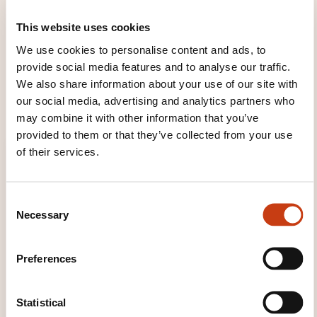
Nous attachons une importance significative à la
This website uses cookies
rigueur et à l'innovation pédagogique de nos
formateurs: nous favorisons les petites classes de
We use cookies to personalise content and ads, to
manière à laisser place au débat et aux travaux de
provide social media features and to analyse our traffic.
We also share information about your use of our site with
groupes, ainsi qu'au contact direct et spontané avec
our social media, advertising and analytics partners who
nos formateurs.
may combine it with other information that you’ve
provided to them or that they’ve collected from your use
of their services.
C
Necessary
o
n
s
Preferences
e
n
t
Statistical