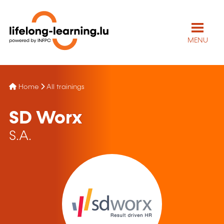
MENU
Home
All trainings
SD Worx
S.A.