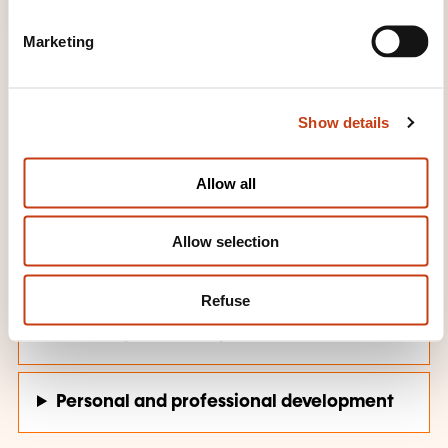
S
e
Marketing
l
e
c
Show details
t
i
TRAINING DOMAINS
o
Allow all
n
Allow selection
Company management, Human
resources
Refuse
Finance, Insurance, Law
Personal and professional development