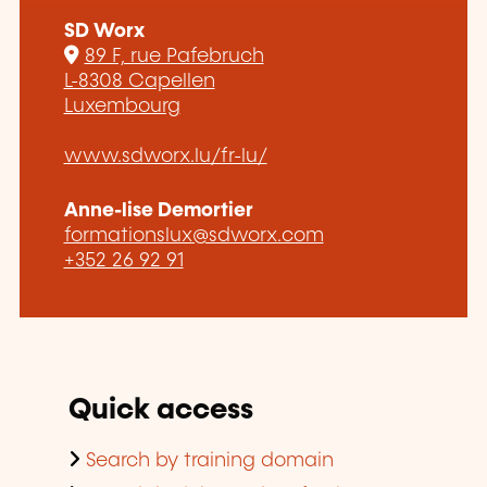
SD Worx
89 F, rue Pafebruch
L-8308 Capellen
Luxembourg
www.sdworx.lu/fr-lu/
Anne-lise Demortier
formationslux@sdworx.com
+352 26 92 91
Quick access
Search by training domain