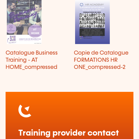
Catalogue Business
Copie de Catalogue
Training - AT
FORMATIONS HR
HOME_compressed
ONE_compressed-2
Training provider contact