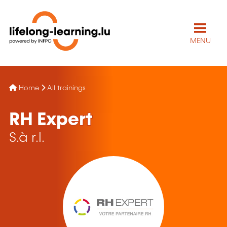
MENU
Home
All trainings
RH Expert
S.à r.l.