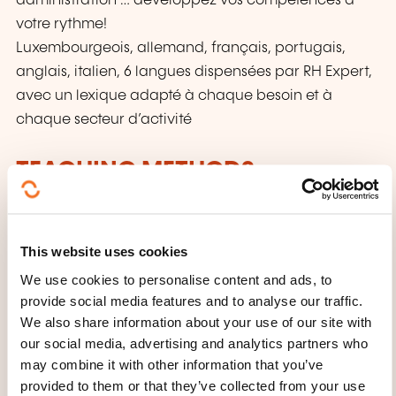
administration … développez vos compétences à
votre rythme!
Luxembourgeois, allemand, français, portugais,
anglais, italien, 6 langues dispensées par RH Expert,
avec un lexique adapté à chaque besoin et à
chaque secteur d’activité
TEACHING METHODS
Conception de la formation:
Étape 1: Rencontre avec votre entreprise pour la
This website uses cookies
construction du plan de formation
We use cookies to personalise content and ads, to
provide social media features and to analyse our traffic.
Étape 2: Ajustement de la formation proposée
We also share information about your use of our site with
suite au diagnostic et aux demandes
our social media, advertising and analytics partners who
spécifiques émises par l'entreprise
may combine it with other information that you’ve
Étape 3: Déroulement de la formation par
provided to them or that they’ve collected from your use