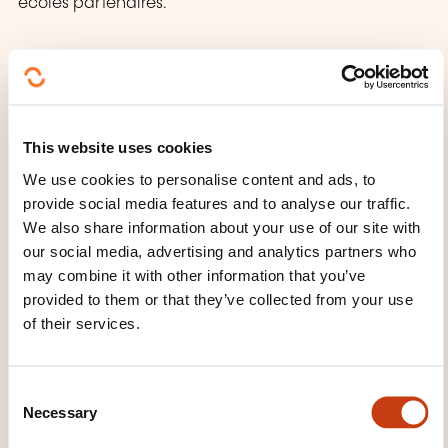
écoles partenaires.
TEACHING METHODS
Nous faisons une étude approfondie des besoins et
des objectifs des apprenants afin d'apporter une
This website uses cookies
formation sur mesure efficace. Au début de la
We use cookies to personalise content and ads, to
formation, votre niveau sera évalué afin de cibler au
provide social media features and to analyse our traffic.
mieux le contenu des leçons. Les professeurs suivent
We also share information about your use of our site with
régulièrement l'évolution de vos progrès.
our social media, advertising and analytics partners who
may combine it with other information that you’ve
provided to them or that they’ve collected from your use
TRAINING DOMAINS
of their services.
C
Company management, Human
Necessary
o
resources
n