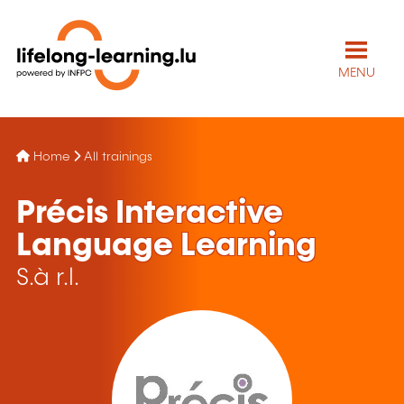
MENU
Home
All trainings
Précis Interactive
Language Learning
S.à r.l.