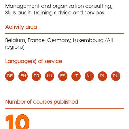
Management and organisation consulting,
Skills audit, Training advice and services
Activity area
Belgium, France, Germany, Luxembourg (All
regions)
Language(s) of service
DE
EN
FR
LU
ES
IT
NL
PL
RU
Number of courses published
10