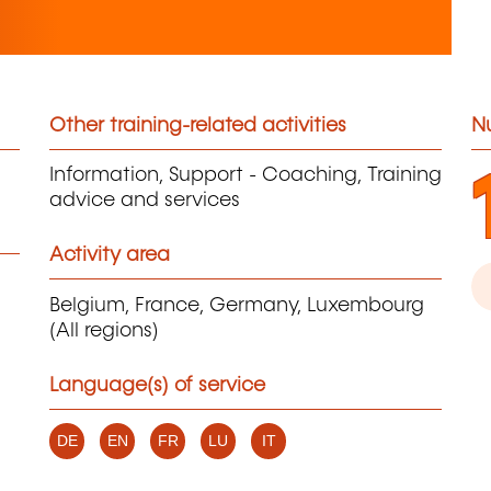
Other training-related activities
N
Information, Support - Coaching, Training
advice and services
Activity area
Belgium, France, Germany, Luxembourg
(All regions)
Language(s) of service
DE
EN
FR
LU
IT