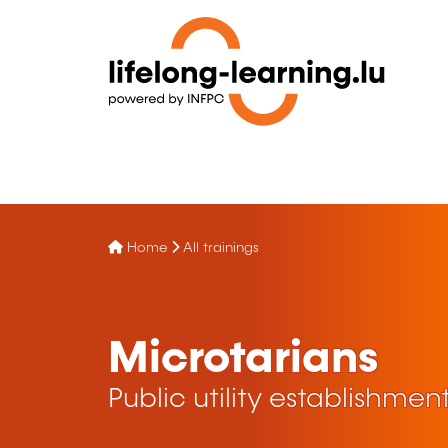
Home
All trainings
Microtarians
Public utility establishmen