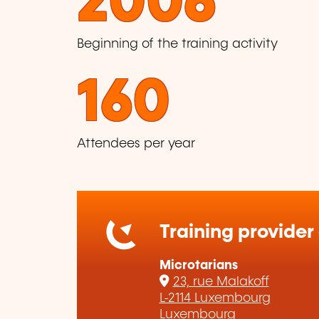
2006
Beginning of the training activity
160
Attendees per year
Training provider
Microtarians
23, rue Malakoff
L-2114 Luxembourg
Luxembourg