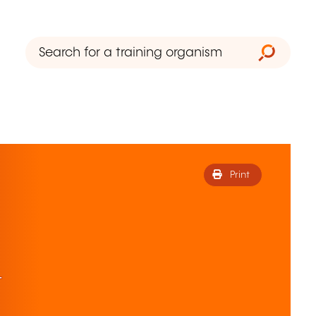
Print
t