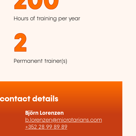
200
Hours of training per year
2
Permanent trainer(s)
 contact details
Björn Lorenzen
b.lorenzen@microtarians.com
+352 28 99 89 89