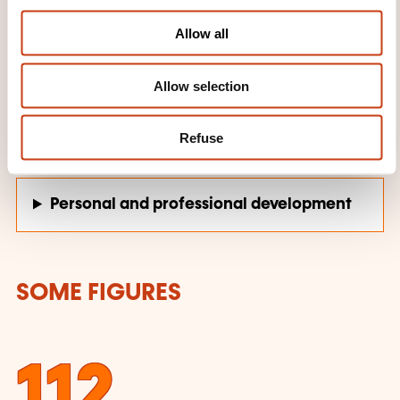
i
o
Allow all
n
TRAINING DOMAINS
Allow selection
Refuse
Health, Social action
Personal and professional development
SOME FIGURES
112