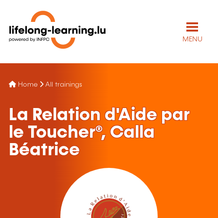
MENU
Home
All trainings
La Relation d'Aide par
le Toucher®, Calla
Béatrice