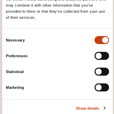
qu’illustre le vécu des participants. Des exercices
may combine it with other information that you’ve
corporels et pratiques permettent aussi de mettre en
provided to them or that they’ve collected from your use
pratique la théorie.
of their services.
Certifié Qualiopi: plus de détails sur les 4 niveaux de
formation sur notre site internet.
C
Necessary
o
n
s
Preferences
e
n
t
Statistical
S
e
Marketing
l
e
c
Show details
t