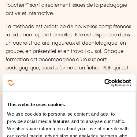
Toucher®" sont directement issues de la pédagogie
active et interactive.
La méthode est créatrice de nouvelles compétences
rapidement opérationnelles. Elle est dispensée dans
un cadre structuré, rigoureux et déontologique, en
groupe, en présentiel et en travail au sol. Chaque
formation est accompagnée d’un support
pédagogique, sous la forme d’un fichier PDF qui est
envoyé par mail à chaque stagiaire, ou de
documents imprimés remis lors des étapes. Sa
fonction est de revenir sur les points expérientiels et
les aspects théoriques de base.
This website uses cookies
We use cookies to personalise content and ads, to
Au niveau du contenu de formation: Il y a une
provide social media features and to analyse our traffic.
alternance entre l’enseignement des concepts,
We also share information about your use of our site with
outils et règles avec des cas pratiques, concrets
our social media, advertising and analytics partners who