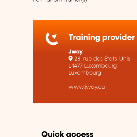
Training provider
Jway
28, rue des États-Unis
L-1477 Luxembourg
Luxembourg
www.jway.eu
Quick access