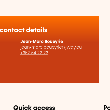
 contact details
Jean-Marc Boueyrie
jean-marc.boueyrie@jway.eu
+352 54 22 23
Quick access
Po