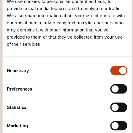
We use cookies to personalise content and ads, to
Agréments & Partenariats
provide social media features and to analyse our traffic.
We also share information about your use of our site with
Ministère des classes moyennes et du tourisme:
our social media, advertising and analytics partners who
organisme de formation professionnelle
may combine it with other information that you’ve
luxembourgeois agréé n° 92808
provided to them or that they’ve collected from your use
Chambre de Commerce et d’industrie Paris Ile
of their services.
de France: centre de langue française
The University of Greenwich/Luxemburg
C
Vocational College: vocational english
Necessary
o
certificates
n
Chambre de Commerce Luxembourg: label
s
Preferences
e
“made in Luxembourg”,
n
Chambre de Commerce Luxembourg, Chambre
t
Statistical
des salariés: droit de former des apprentis
S
Ministère de l’Education nationale de l’Enfance
e
Marketing
et de la Jeunesse du Grand-Duché de
l