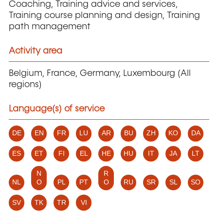
Coaching, Training advice and services,
Training course planning and design, Training
path management
Activity area
Belgium, France, Germany, Luxembourg (All
regions)
Language(s) of service
DE
EN
FR
LU
AR
BU
ZH
KO
DA
ES
ET
FI
EL
HE
HU
IT
JA
LT
N
R
NL
O
PL
PT
O
RU
SR
SL
SO
SV
TK
TR
VI