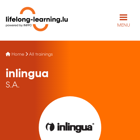
MENU
Home
All trainings
inlingua
S.A.