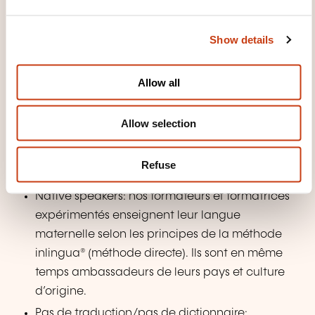
e
Luxembourg: agrément des programmes de
c
cours de langue luxembourgeoise.
Show details
t
i
TEACHING METHODS
o
Allow all
n
Language is Communication
Allow selection
Voici quelques explications et recommandations sur
la méthode inlingua® afin de profiter pleinement de
Refuse
votre formation en langues.
Native speakers: nos formateurs et formatrices
expérimentés enseignent leur langue
maternelle selon les principes de la méthode
inlingua® (méthode directe). Ils sont en même
temps ambassadeurs de leurs pays et culture
d’origine.
Pas de traduction/pas de dictionnaire: