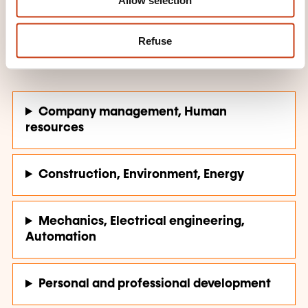
Allow selection
succès!
Refuse
TRAINING DOMAINS
Company management, Human
resources
Construction, Environment, Energy
Mechanics, Electrical engineering,
Automation
Personal and professional development