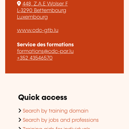
448, Z.A.E Wolser F
L-3290 Bettembourg
Luxembourg
www.cdc-gtb.lu
Service des formations
formations@cdc-par.lu
+352 43546570
Quick access
Search by training domain
Search by jobs and professions