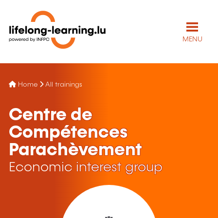
MENU
Home
All trainings
Centre de
Compétences
Parachèvement
Economic interest group