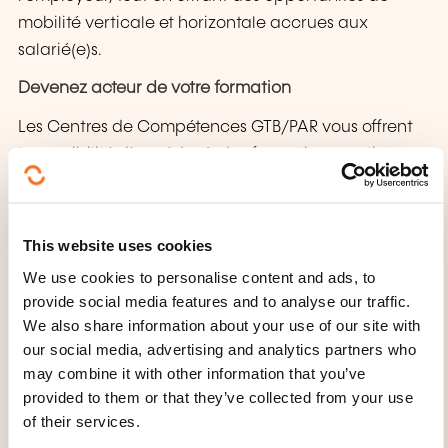
mobilité verticale et horizontale accrues aux
salarié(e)s.
Devenez acteur de votre formation
Les Centres de Compétences GTB/PAR vous offrent
la possibilité d’accéder à des formations pratiques
de haute qualité adaptées aux besoins réels de
votre entreprise dans les domaines de la santé, la
sécurité et les engins; les nouvelles techniques et
This website uses cookies
technologies artisanales; le management, la gestion
We use cookies to personalise content and ads, to
et les softskills; et la digitalisation.
provide social media features and to analyse our traffic.
We also share information about your use of our site with
Envie de collaborer avec nous? Plusieurs options
our social media, advertising and analytics partners who
s’offrent à vous:
may combine it with other information that you’ve
provided to them or that they’ve collected from your use
Faites votre choix dans notre catalogue élaboré
of their services.
sur base d’une analyse approfondie des besoins