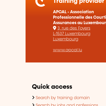
Training provider
APCAL - Association
Professionnelle des Court
Assurances au Luxembou
3, rue des Foyers
L-1537 Luxembourg
Luxembourg
www.apcal.lu
Quick access
Search by training domain
Search by jobs and professions