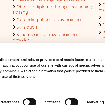
Obtain a diploma through continuing
res
training
L
Cofunding of company training
F
Skills audit
P
Become an approved training
de
provider
Q
s
ise content and ads, to provide social media features and to an
rmation about your use of our site with our social media, advertis
 combine it with other information that you’ve provided to them o
 use of their services.
Legal Notice
Coo
Accessibility
Rep
Preferences
Statistical
Marketing