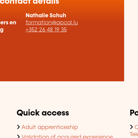
 contact details
Nathalie Schuh
iers en
formation@apcal.lu
rg
+352 26 48 19 35
Quick access
Po
Adult apprenticeship
C
Te
Validation of acquired experience