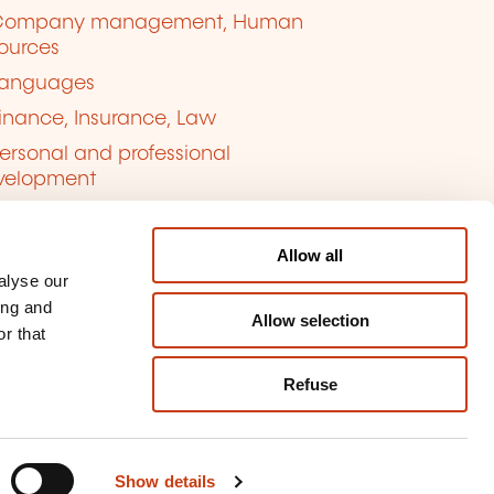
Company management, Human
ources
anguages
inance, Insurance, Law
ersonal and professional
velopment
uality, Security
Allow all
alyse our
ing and
Allow selection
r that
Refuse
kie management
ort content
Show details