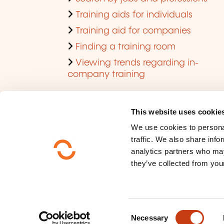
Training aids for individuals
Training aid for companies
Finding a training room
Viewing trends regarding in-
company training
This website uses cookie
We use cookies to personal
traffic. We also share info
analytics partners who may
they’ve collected from your
Who are we ?
Data privacy
C
Sitemap
Necessary
o