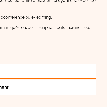
eurs ou tout autre professionnel ayant une expertise
isioconférence ou e-learning.
uniqués lors de l'inscription: date, horaire, lieu,
ment