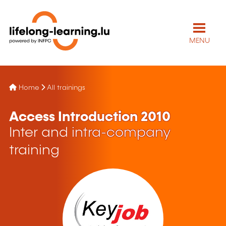
MENU
Home
All trainings
Access Introduction 2010
Inter and intra-company
training