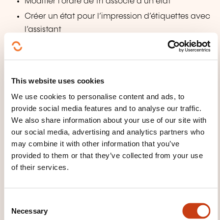
Modifier l’ordre de tri associé à un état
Créer un état pour l’impression d’étiquettes avec
l’assistant
Modifier la mise en page des étiquettes
Imprimer un état pour certains enregistrements
Définir le regroupement des enregistrements
This website uses cookies
Insérer un calcul statistique dans un état
We use cookies to personalise content and ads, to
provide social media features and to analyse our traffic.
WHAT TEACHING METHODS ARE
We also share information about your use of our site with
our social media, advertising and analytics partners who
USED?
may combine it with other information that you’ve
provided to them or that they’ve collected from your use
Notre savoir-faire nous a permis de développer une
of their services.
méthode pédagogique spécifique basée sur la
pratique et utilisée par tous nos formateurs. Notre
méthode est construite autour de 2 piliers :
C
l’expertise du formateur et l’analyse du besoin du
Necessary
o