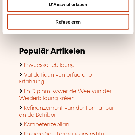
D'Auswiel erlaben
Betrib
E Formatiounssall fannen
Refuséieren
D'Tendenzen am Beräich vun der
Formatioun am Betrib consultéieren
Populär Artikelen
Erwuessenebildung
Validatioun vun erfuerene
Erfahrung
En Diplom iwwer de Wee vun der
Weiderbildung kréien
Kofinanzement vun der Formatioun
an de Betriber
Kompetenzebilan
En agreéiert Formatiounsinstitut