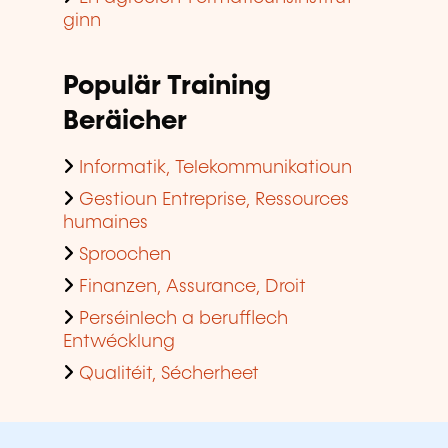
ginn
Populär Training
Beräicher
Informatik, Telekommunikatioun
Gestioun Entreprise, Ressources
humaines
Sproochen
Finanzen, Assurance, Droit
Perséinlech a berufflech
Entwécklung
Qualitéit, Sécherheet