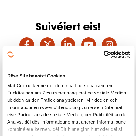
Suivéiert eis!
Facebook
Twitter
LinkedIn
YouTube
Ins
Eis kontaktéieren
Dëse Site benotzt Cookien.
Mat Cookië kënne mir den Inhalt personaliséieren,
Funktiounen am Zesummenhang mat de soziale Medien
ubidden an den Trafick analyséieren. Mir deelen och
Informatiounen iwwer d'Benotzung vun eisem Site mat
eise Partner aus de soziale Medien, der Publicitéit an der
Analys, déi dës Informatioune mat aneren Informatioune
Abonéiert Iech op Formanews,
kombinéiere kënnen, déi Dir hinne ginn hutt oder déi si