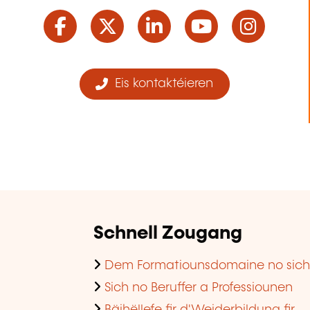
Facebook
Twitter
LinkedIn
YouTube
Ins
Eis kontaktéieren
Schnell Zougang
Dem Formatiounsdomaine no sic
Sich no Beruffer a Professiounen
Bäihëllefe fir d'Weiderbildung fir