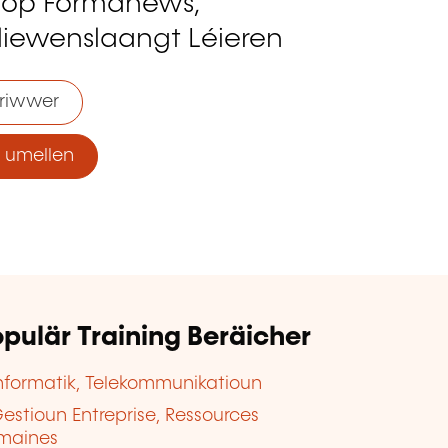
 op Formanews,
liewenslaangt Léieren
riwwer
umellen
pulär Training Beräicher
nformatik, Telekommunikatioun
estioun Entreprise, Ressources
maines