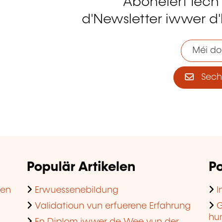
Abonéiert Iech
tagram
d'Newsletter iwwer d'
Méi do
Sech 
Populär Artikelen
Po
hen
Erwuessenebildung
I
Validatioun vun erfuerene Erfahrung
G
hu
En Diplom iwwer de Wee vun der