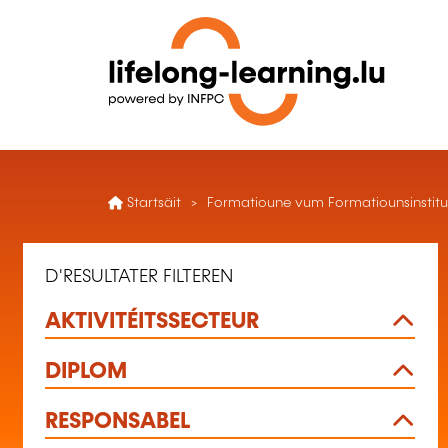
Startsäit
Formatioune vum Formatiounsinstitut
D'RESULTATER FILTEREN
AKTIVITÉITSSECTEUR
DIPLOM
RESPONSABEL