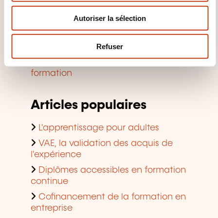
n
Découvrir les aides à la formation
Autoriser la sélection
t
en entreprise
e
Trouver une salle de formation à
m
Refuser
louer
e
Consulter les tendances de la
n
formation
t
Articles populaires
L'apprentissage pour adultes
VAE, la validation des acquis de
l'expérience
Diplômes accessibles en formation
continue
Cofinancement de la formation en
entreprise