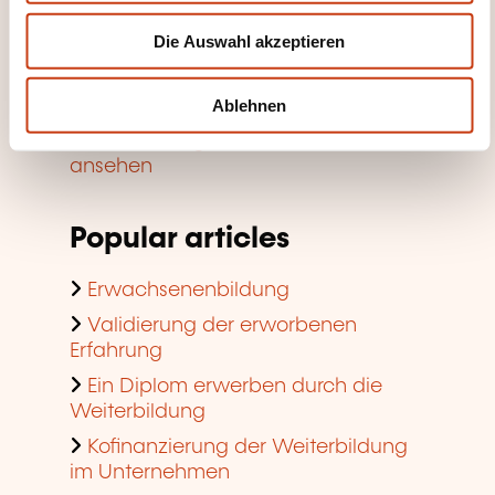
w
Beihilfen für die Weiterbildung im
Die Auswahl akzeptieren
a
Unternehmen
h
Einen Schulungsraum finden
l
Ablehnen
Die Trends in Sachen
Weiterbildung im Unternehmen
ansehen
Popular articles
Erwachsenenbildung
Validierung der erworbenen
Erfahrung
Ein Diplom erwerben durch die
Weiterbildung
Kofinanzierung der Weiterbildung
im Unternehmen