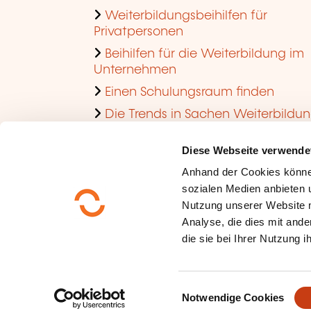
Weiterbildungsbeihilfen für
Privatpersonen
Beihilfen für die Weiterbildung im
Unternehmen
Einen Schulungsraum finden
Die Trends in Sachen Weiterbildu
im Unternehmen ansehen
Diese Webseite verwende
Anhand der Cookies könne
sozialen Medien anbieten u
Nutzung unserer Website 
Analyse, die dies mit ande
die sie bei Ihrer Nutzung 
Über uns
Datenschutz
E
Sitemap
Notwendige Cookies
i