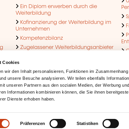
U
Ein Diplom erwerben durch die
Pe
Weiterbildung
S
Kofinanzierung der Weiterbildung im
F
Unternehmen
P
Kompetenzbilanz
En
ng
Zugelassener Weiterbildungsanbieter
Q
werden
t Cookies
n wir den Inhalt personalisieren, Funktionen im Zusammenhang
nd unsere Besuche analysieren. Wir teilen ebenfalls Informatio
mit unseren Partnern aus den sozialen Medien, der Werbung und
ren Informationen kombinieren können, die Sie ihnen bereitgeste
ihrer Dienste erhoben haben.
Rechtliche Hinweise
Coo
Barrierefreiheit
Mis
Präferenzen
Statistiken