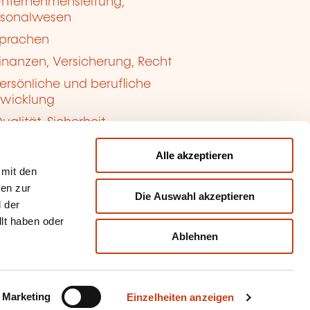
nternehmensleitung,
rsonalwesen
prachen
inanzen, Versicherung, Recht
ersönliche und berufliche
twicklung
ualität, Sicherheit
Alle akzeptieren
 mit den
nen zur
Die Auswahl akzeptieren
 der
llt haben oder
Ablehnen
kie-Verwaltung
sbrauch melden
Marketing
Einzelheiten anzeigen