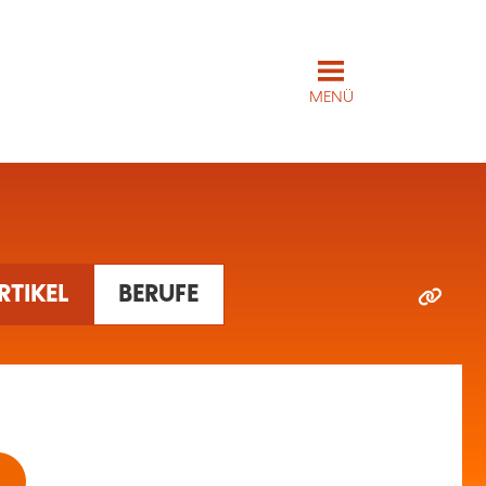
MENÜ
ARTIKEL
BERUFE
1