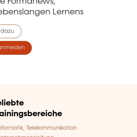
ie Formanews,
lebenslangen Lernens
 dazu
anmelden
liebte
rainingsbereiche
nformatik, Telekommunikation