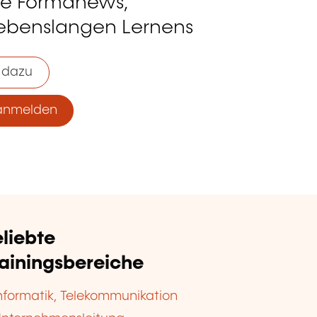
ie Formanews,
lebenslangen Lernens
 dazu
anmelden
liebte
rainingsbereiche
nformatik, Telekommunikation