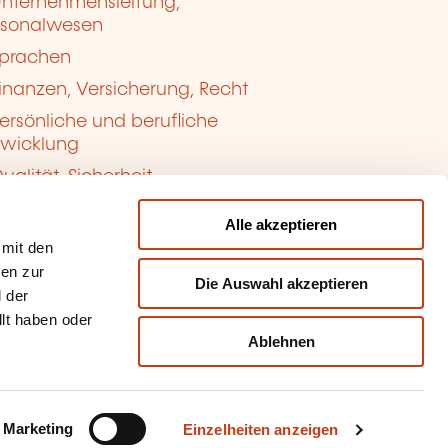
nternehmensleitung,
rsonalwesen
prachen
inanzen, Versicherung, Recht
ersönliche und berufliche
twicklung
ualität, Sicherheit
Alle akzeptieren
 mit den
nen zur
Die Auswahl akzeptieren
 der
llt haben oder
Ablehnen
kie-Verwaltung
sbrauch melden
Marketing
Einzelheiten anzeigen