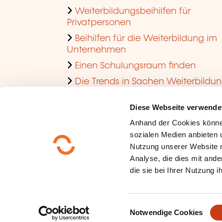
Weiterbildungsbeihilfen für
Privatpersonen
Beihilfen für die Weiterbildung im
Unternehmen
Einen Schulungsraum finden
Die Trends in Sachen Weiterbildu
im Unternehmen ansehen
Diese Webseite verwende
Anhand der Cookies könne
sozialen Medien anbieten u
Nutzung unserer Website 
Analyse, die dies mit ande
die sie bei Ihrer Nutzung 
Über uns
Datenschutz
E
Sitemap
Notwendige Cookies
i