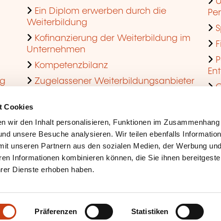
U
Ein Diplom erwerben durch die
Pe
Weiterbildung
S
Kofinanzierung der Weiterbildung im
F
Unternehmen
P
Kompetenzbilanz
En
ng
Zugelassener Weiterbildungsanbieter
Q
werden
t Cookies
n wir den Inhalt personalisieren, Funktionen im Zusammenhang
nd unsere Besuche analysieren. Wir teilen ebenfalls Informatio
mit unseren Partnern aus den sozialen Medien, der Werbung und
ren Informationen kombinieren können, die Sie ihnen bereitgeste
ihrer Dienste erhoben haben.
Rechtliche Hinweise
Coo
Barrierefreiheit
Mis
Präferenzen
Statistiken