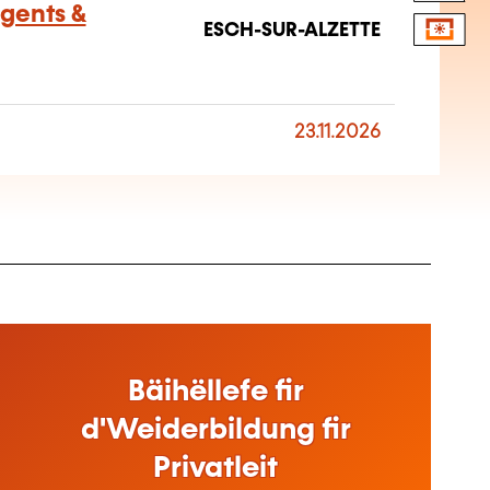
Agents &
ESCH-SUR-ALZETTE
23.11.2026
Bäihëllefe fir
d'Weiderbildung fir
Privatleit