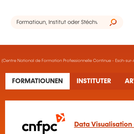
(Centre National de Formation Professionnelle Continue - Esch-sur-A
5 Ausbildung(en) fonnt
FORMATIOUNEN
INSTITUTER
AR
Data Visualisation