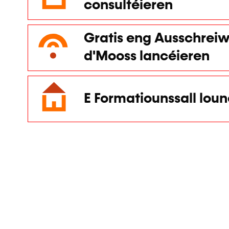
consultéieren
Gratis eng Ausschreiw
d'Mooss lancéieren
E Formatiounssall lou