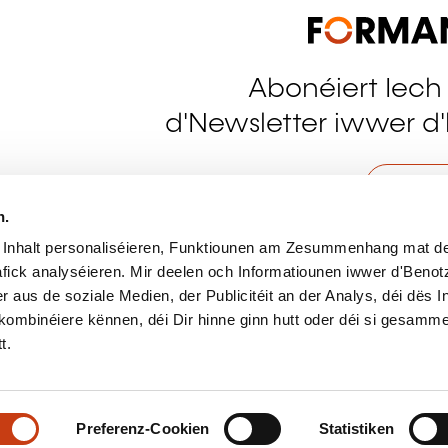
Abonéiert Iech
tagram
d'Newsletter iwwer d'
Méi do
n.
Sech 
 Inhalt personaliséieren, Funktiounen am Zesummenhang mat de
fick analyséieren. Mir deelen och Informatiounen iwwer d'Beno
r aus de soziale Medien, der Publicitéit an der Analys, déi dës 
kombinéiere kënnen, déi Dir hinne ginn hutt oder déi si gesamme
t.
Populär Artikelen
Po
Preferenz-Cookien
Statistiken