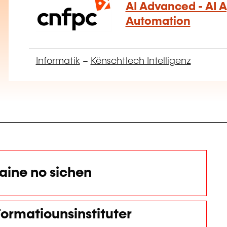
AI Advanced - AI 
Automation
Informatik
–
Kënschtlech Intelligenz
ine no sichen
ormatiounsinstituter