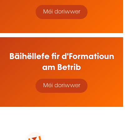
Méi doriwwer
Bäihëllefe fir d'Formatioun
am Betrib
Méi doriwwer