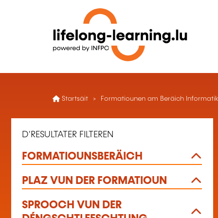
Startsäit
Formatiounen am Beräich Informatik 
D'RESULTATER FILTEREN
FORMATIOUNSBERÄICH
PLAZ VUN DER FORMATIOUN
SPROOCH VUN DER