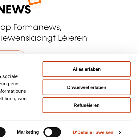
 op Formanews,
liewenslaangt Léieren
riwwer
Alles erlaben
umellen
 soziale
tzung vun
D'Auswiel erlaben
Informatioune
lt hunn, wou
Refuséieren
pulär Training Beräicher
Marketing
D'Detailer uweisen