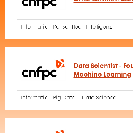
Informatik
–
Kënschtlech Intelligenz
Data Scientist - F
Machine Learning
Informatik
–
Big Data
–
Data Science