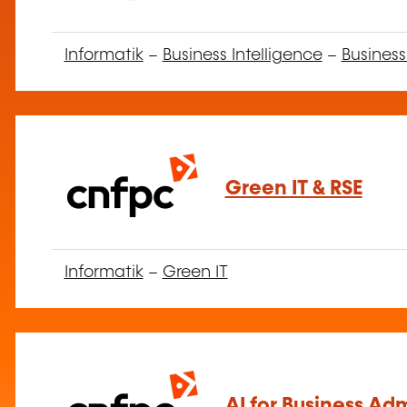
Informatik
–
Business Intelligence
–
Business
Green IT & RSE
Informatik
–
Green IT
AI for Business Adm