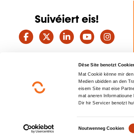
Suivéiert eis!
Facebook
Twitter
LinkedIn
YouTube
Ins
Eis kontaktéieren
Dëse Site benotzt Cookie
Mat Cookië kënne mir den
Medien ubidden an den Tra
eisem Site mat eise Partne
mat aneren Informatioune 
Dir hir Servicer benotzt hut
C
Schnell Zougang
Noutwenneg Cookien
o