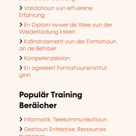
En Diplom iwwer de Wee vun der
Weiderbildung kréien
Kofinanzement vun der Formatioun
an de Betriber
Kompetenzebilan
En agreéiert Formatiounsinstitut
ginn
Populär Training
Beräicher
Informatik, Telekommunikatioun
Gestioun Entreprise, Ressources
humaines
Sproochen