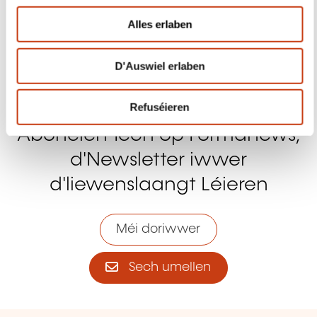
Abonéiert Iech op Formanews,
d'Newsletter iwwer
d'liewenslaangt Léieren
Méi doriwwer
Sech umellen
Schnell Zougang