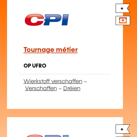
Tournage métier
OP UFRO
Wierkstoff verschaffen
–
Verschaffen
–
Dréien
+