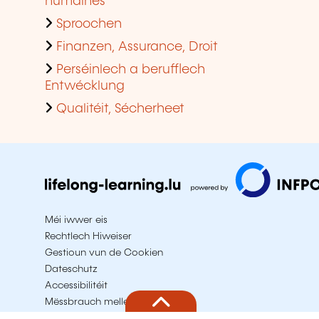
Finanzen, Assurance, Droit
Perséinlech a berufflech
Entwécklung
Qualitéit, Sécherheet
Méi iwwer eis
Rechtlech Hiweiser
Gestioun vun de Cookien
Dateschutz
Accessibilitéit
Mëssbrauch mellen
Plang vum Site