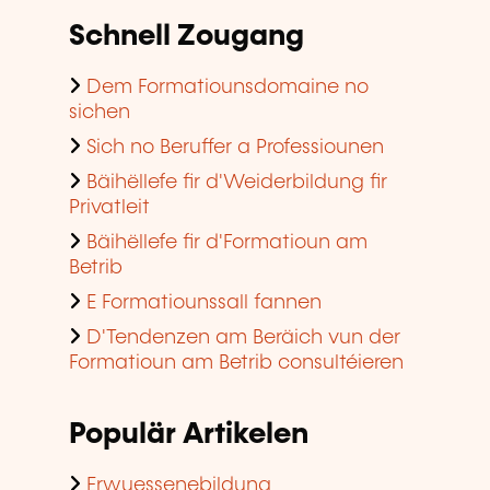
Dem Formatiounsdomaine no
sichen
Sich no Beruffer a Professiounen
Bäihëllefe fir d'Weiderbildung fir
Privatleit
Bäihëllefe fir d'Formatioun am
Betrib
E Formatiounssall fannen
D'Tendenzen am Beräich vun der
Formatioun am Betrib consultéieren
Populär Artikelen
Erwuessenebildung
Validatioun vun erfuerene
Erfahrung