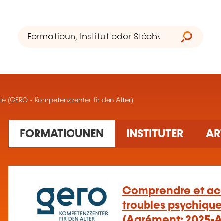
e (GERO - Kompetenzzenter fir den Alter)
1 Ausbildung(en) fonnt
FORMATIOUNEN
INSTITUTER
AR
Comprendre et ac
troubles psychiqu
(Agrément: 2025-A