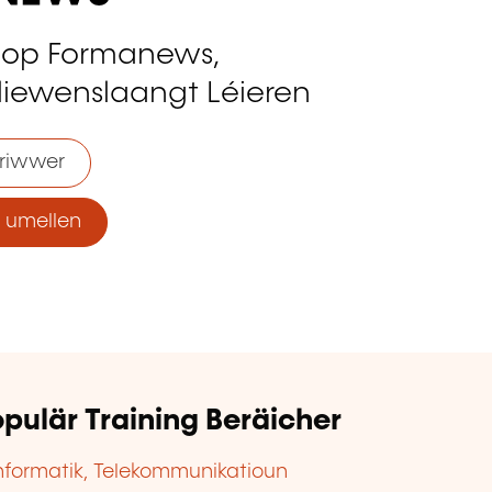
 op Formanews,
liewenslaangt Léieren
riwwer
umellen
pulär Training Beräicher
nformatik, Telekommunikatioun