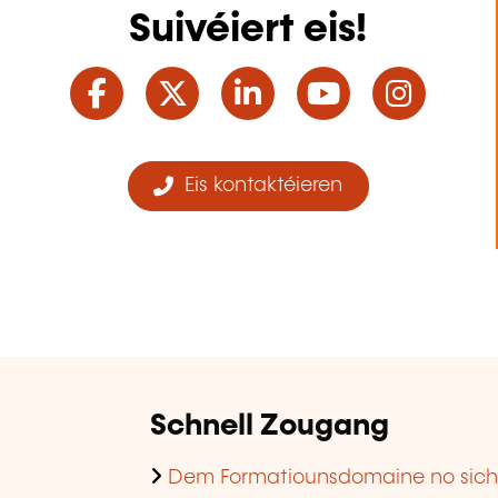
Suivéiert eis!
Facebook
Twitter
LinkedIn
YouTube
Ins
Eis kontaktéieren
Schnell Zougang
Dem Formatiounsdomaine no sic