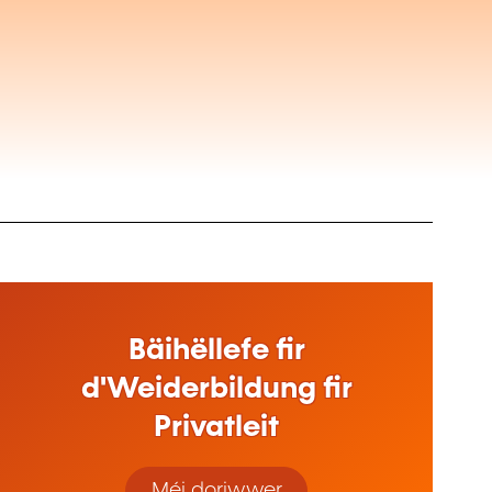
Bäihëllefe fir
d'Weiderbildung fir
Privatleit
Méi doriwwer