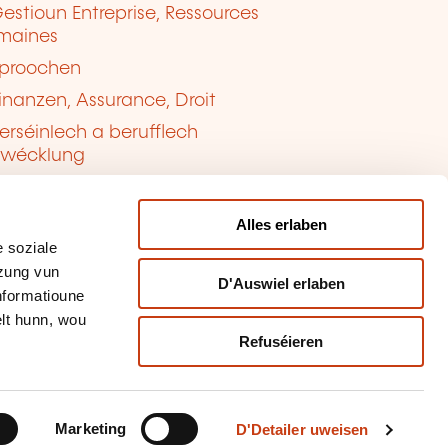
estioun Entreprise, Ressources
maines
proochen
inanzen, Assurance, Droit
erséinlech a berufflech
twécklung
ualitéit, Sécherheet
Alles erlaben
 soziale
tzung vun
D'Auswiel erlaben
Informatioune
lt hunn, wou
Refuséieren
tioun vun de Cookien
sbrauch mellen
Marketing
D'Detailer uweisen