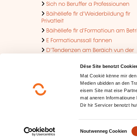
Sich no Beruffer a Professiounen
Bäihëllefe fir d'Weiderbildung fir
Privatleit
Bäihëllefe fir d'Formatioun am Betr
E Formatiounssall fannen
D'Tendenzen am Beräich vun der
Formatioun am Betrib consultéieren
Dëse Site benotzt Cookie
Mat Cookië kënne mir den
Medien ubidden an den Tra
eisem Site mat eise Partne
mat aneren Informatioune 
Dir hir Servicer benotzt hut
Méi iwwer eis
Dateschutz
C
Plang vum Site
Noutwenneg Cookien
o