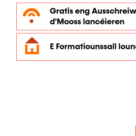
Gratis eng Ausschreiw
d'Mooss lancéieren
E Formatiounssall lou