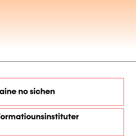
ine no sichen
ormatiounsinstituter