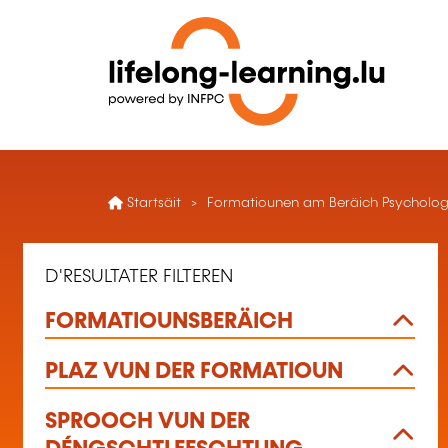
Startsäit
Formatiounen am Beräich Psychologi
D'RESULTATER FILTEREN
FORMATIOUNSBERÄICH
PLAZ VUN DER FORMATIOUN
SPROOCH VUN DER