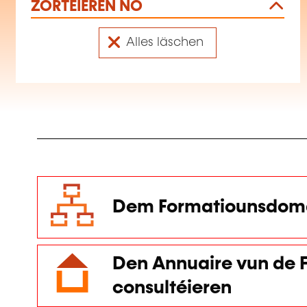
ZORTÉIEREN NO
Alles läschen
Dem Formatiounsdoma
Den Annuaire vun de F
consultéieren