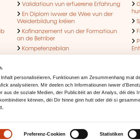
Validatioun vun erfuerene Erfahrung
G
hu
En Diplom iwwer de Wee vun der
Weiderbildung kréien
S
ib
Kofinanzement vun der Formatioun
F
an de Betriber
P
Kompetenzebilan
En
En agreéiert Formatiounsinstitut ginn
Q
n.
 Inhalt personaliséieren, Funktiounen am Zesummenhang mat de
fick analyséieren. Mir deelen och Informatiounen iwwer d'Beno
r aus de soziale Medien, der Publicitéit an der Analys, déi dës 
kombinéiere kënnen, déi Dir hinne ginn hutt oder déi si gesamme
t.
Rechtlech Hiweiser
Ges
Accessibilitéit
Mës
Preferenz-Cookien
Statistiken