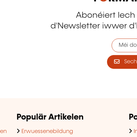
Abonéiert Iech
tagram
d'Newsletter iwwer d'
Méi do
Sech 
Populär Artikelen
Po
hen
Erwuessenebildung
I