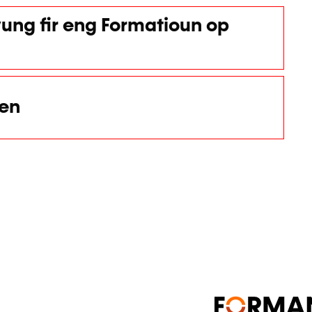
ung fir eng Formatioun op
nen