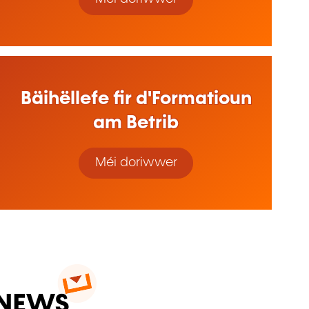
Bäihëllefe fir d'Formatioun
am Betrib
Méi doriwwer