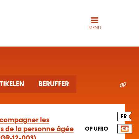
MENÜ
TIKELEN
BERUFFER
FR
compagner les
es de la personne âgée
OP UFRO
GR-12-003)