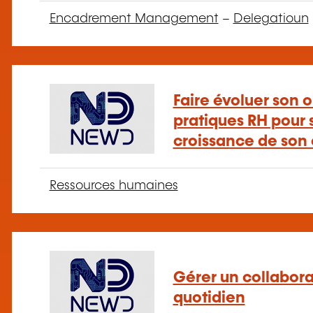
Encadrement Management
–
Delegatioun
Faire évoluer son o
pratiques RH pour s
croissance de son 
Ressources humaines
Gérer un collaborat
quotidien