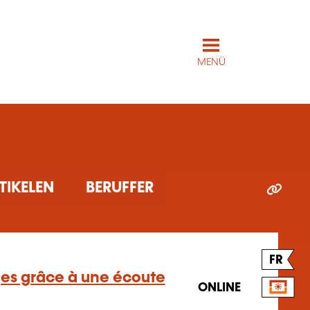
MENÜ
TIKELEN
BERUFFER
FR
ges grâce à une écoute
ONLINE