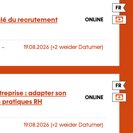
FR
clé du recrutement
ONLINE
–
19.08.2026 (+2 weider Datumer)
FR
treprise : adapter son
ONLINE
s pratiques RH
19.08.2026 (+2 weider Datumer)