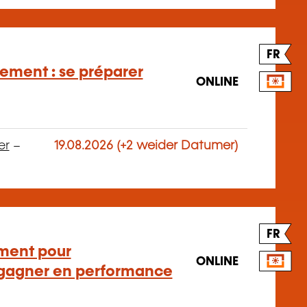
FR
tement : se préparer
ONLINE
er
–
19.08.2026 (+2 weider Datumer)
FR
ment pour
ONLINE
t gagner en performance