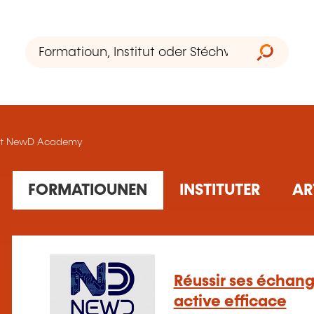
tut NewD Academy
85 Ausbildung(en) fonnt
FORMATIOUNEN
INSTITUTER
AR
Réussir ses échan
active efficace