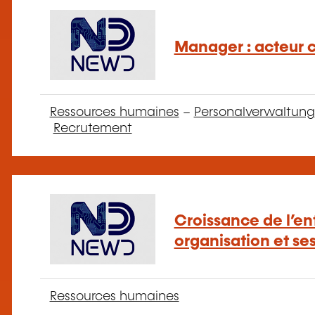
Manager : acteur 
Ressources humaines
–
Personalverwaltung
Recrutement
Croissance de l’en
organisation et se
Ressources humaines