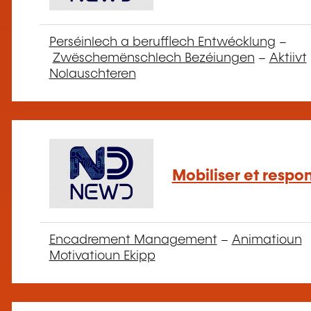
Perséinlech a berufflech Entwécklung
–
Zwëschemënschlech Bezéiungen
–
Aktiivt
Nolauschteren
Mobiliser et respo
Encadrement Management
–
Animatioun
Motivatioun Ekipp