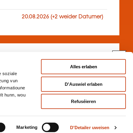
20.08.2026 (+2 weider Datumer)
FR
 clair et recadrer sans
Alles erlaben
ONLINE
 soziale
tzung vun
D'Auswiel erlaben
Informatioune
20.08.2026 (+2 weider Datumer)
lt hunn, wou
lech
Refuséieren
Marketing
D'Detailer uweisen