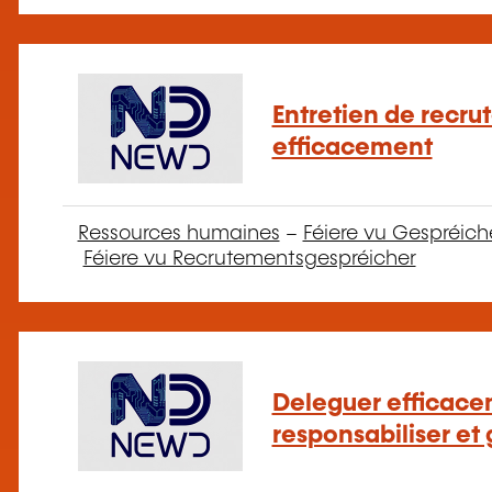
Entretien de recru
efficacement
Ressources humaines
–
Féiere vu Gespréich
Féiere vu Recrutementsgespréicher
Deleguer efficace
responsabiliser e