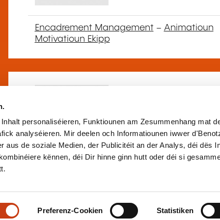
Encadrement Management
–
Animatioun
Motivatioun Ekipp
Donner un feedback
n.
démotiver
 Inhalt personaliséieren, Funktiounen am Zesummenhang mat de
fick analyséieren. Mir deelen och Informatiounen iwwer d'Beno
r aus de soziale Medien, der Publicitéit an der Analys, déi dës 
Perséinlech a berufflech Entwécklung
–
kombinéiere kënnen, déi Dir hinne ginn hutt oder déi si gesamme
Zwëschemënschlech Bezéiungen
–
Beruff
t.
Kommunikatioun
Preferenz-Cookien
Statistiken