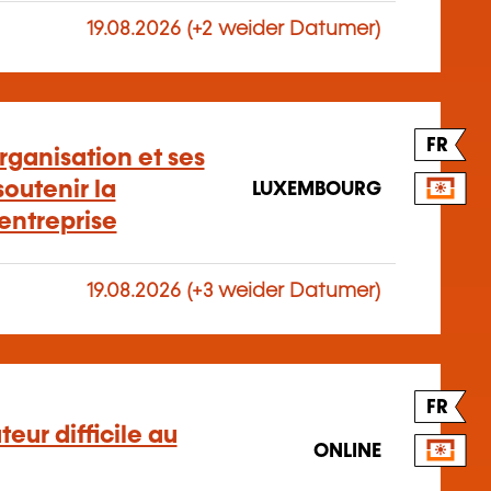
19.08.2026 (+2 weider Datumer)
FR
rganisation et ses
outenir la
LUXEMBOURG
entreprise
19.08.2026 (+3 weider Datumer)
FR
eur difficile au
ONLINE