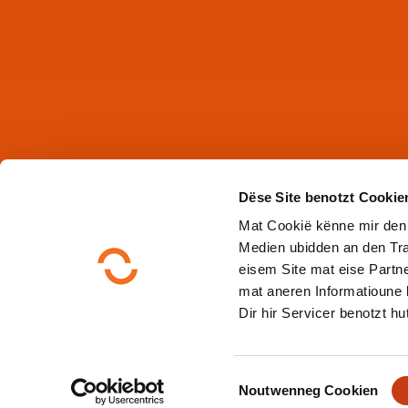
Dëse Site benotzt Cookie
Mat Cookië kënne mir den
Medien ubidden an den Tra
eisem Site mat eise Partne
mat aneren Informatioune 
Dir hir Servicer benotzt hut
C
Noutwenneg Cookien
o