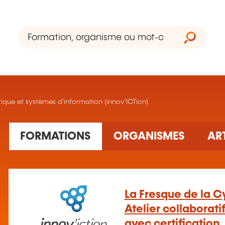
que et systèmes d'information (innov'ICTion)
1 formation(s) trouvée(s)
FORMATIONS
ORGANISMES
AR
La Fresque de la C
Atelier collaborati
avec certification