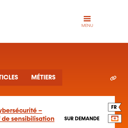
MENU
TICLES
MÉTIERS
FR
ybersécurité –
f de sensibilisation
SUR DEMANDE