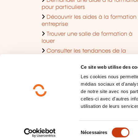
Demander une aide à la formatio
pour particuliers
Découvrir les aides à la formation
entreprise
Trouver une salle de formation à
louer
Consulter les tendances de la
formation
Ce site web utilise des co
Les cookies nous permettent
médias sociaux et d'analys
de notre site avec nos par
celles-ci avec d'autres inf
utilisation de leurs service
Qui sommes-nous?
Protection des données
S
Plan du site
Nécessaires
é