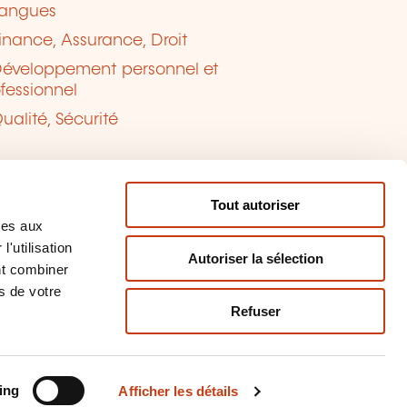
angues
inance, Assurance, Droit
éveloppement personnel et
fessionnel
ualité, Sécurité
Tout autoriser
ves aux
'utilisation
Autoriser la sélection
nt combiner
s de votre
Refuser
tion des cookies
naler un contenu
ing
Afficher les détails