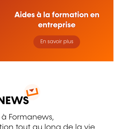
Aides à la formation en
entreprise
En savoir plus
 à Formanews,
ion tout au long de la vie