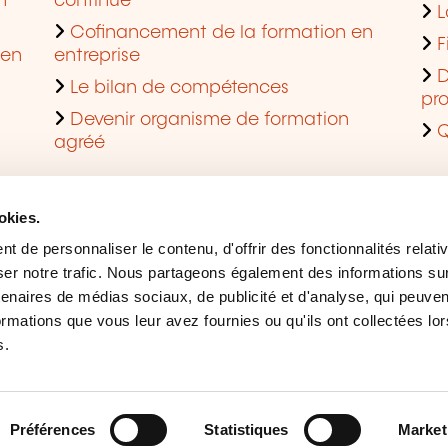
n
continue
L
Cofinancement de la formation en
F
 en
entreprise
D
Le bilan de compétences
pro
Devenir organisme de formation
Q
agréé
okies.
 de personnaliser le contenu, d'offrir des fonctionnalités relati
er notre trafic. Nous partageons également des informations sur l
tenaires de médias sociaux, de publicité et d'analyse, qui peuve
ormations que vous leur avez fournies ou qu'ils ont collectées lor
s.
Mentions légales
Ges
Accessibilité
Sig
Préférences
Statistiques
Market