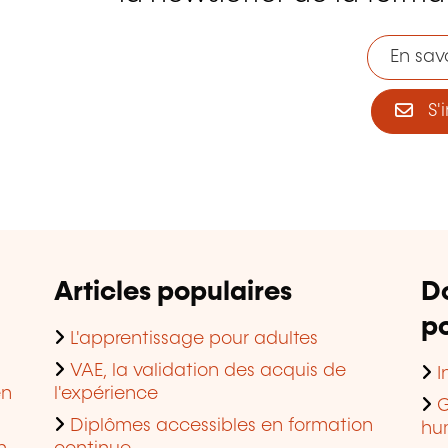
En savo
S'i
Articles populaires
D
po
L'apprentissage pour adultes
VAE, la validation des acquis de
I
en
l'expérience
G
Diplômes accessibles en formation
hu