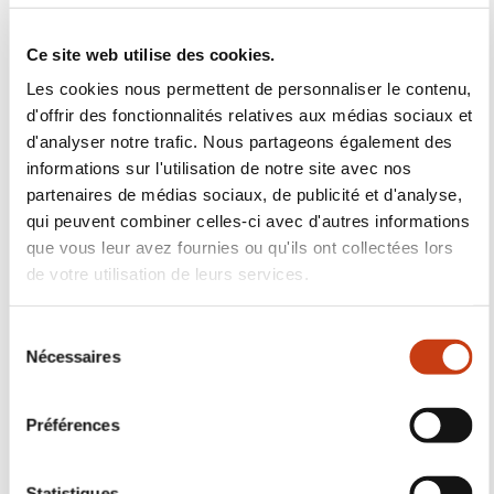
informations sur l'utilisation de notre site avec nos
partenaires de médias sociaux, de publicité et d'analyse,
qui peuvent combiner celles-ci avec d'autres informations
que vous leur avez fournies ou qu'ils ont collectées lors
de votre utilisation de leurs services.
Aides à la formation en
entreprise
S
Nécessaires
é
l
En savoir plus
e
Préférences
c
t
i
Statistiques
o
n
Marketing
d
u
c
Suivez-nous!
Afficher les détails
o