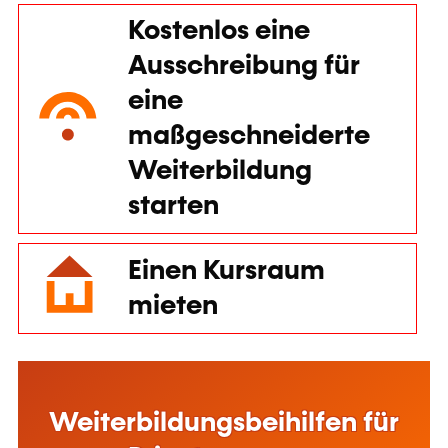
Kostenlos eine
Ausschreibung für
eine
maßgeschneiderte
Weiterbildung
starten
Einen Kursraum
mieten
Diese Webseite verwendet Cookies
Weiterbildungsbeihilfen für
Anhand der Cookies können wir den Inhalt