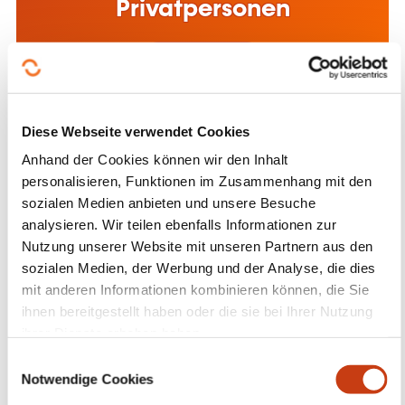
Privatpersonen
personalisieren, Funktionen im Zusammenhang mit den
sozialen Medien anbieten und unsere Besuche
analysieren. Wir teilen ebenfalls Informationen zur
Mehr dazu
Nutzung unserer Website mit unseren Partnern aus den
sozialen Medien, der Werbung und der Analyse, die dies
mit anderen Informationen kombinieren können, die Sie
ihnen bereitgestellt haben oder die sie bei Ihrer Nutzung
ihrer Dienste erhoben haben.
Beihilfen für die
E
Notwendige Cookies
i
Weiterbildung im
n
Unternehmen
w
Präferenzen
i
l
Mehr dazu
l
Statistiken
i
g
Marketing
u
n