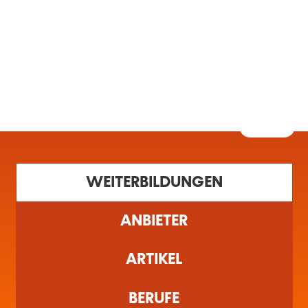
MENÜ
Startseite
Filter
1 gefundene Schulung(en)
WEITERBILDUNGEN
ANBIETER
ARTIKEL
BERUFE