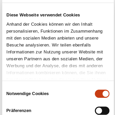
mit den sozialen Medien anbieten und unsere
Mehr dazu
Besuche analysieren. Wir teilen ebenfalls
Informationen zur Nutzung unserer Website mit
unseren Partnern aus den sozialen Medien, der
Werbung und der Analyse, die dies mit anderen
Informationen kombinieren können, die Sie ihnen
Beihilfen für die
bereitgestellt haben oder die sie bei Ihrer Nutzung
ihrer Dienste erhoben haben.
Weiterbildung im
E
Notwendige Cookies
i
Unternehmen
n
w
Präferenzen
Mehr dazu
i
l
l
Statistiken
i
g
u
Marketing
n