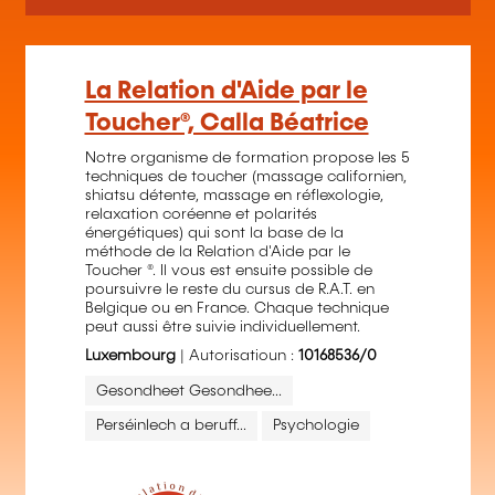
La Relation d'Aide par le
Toucher®, Calla Béatrice
Notre organisme de formation propose les 5
techniques de toucher (massage californien,
shiatsu détente, massage en réflexologie,
relaxation coréenne et polarités
énergétiques) qui sont la base de la
méthode de la Relation d'Aide par le
Toucher ®. Il vous est ensuite possible de
poursuivre le reste du cursus de R.A.T. en
Belgique ou en France. Chaque technique
peut aussi être suivie individuellement.
Luxembourg
| Autorisatioun :
10168536/0
Gesondheet Gesondhee...
Perséinlech a beruff...
Psychologie