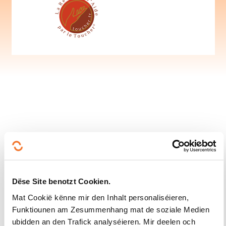
Suivéiert eis!
Facebook
Twitter
LinkedIn
YouTube
Ins
Dëse Site benotzt Cookien.
Mat Cookië kënne mir den Inhalt personaliséieren,
Funktiounen am Zesummenhang mat de soziale Medien
ubidden an den Trafick analyséieren. Mir deelen och
Eis kontaktéieren