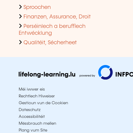
Sproochen
Finanzen, Assurance, Droit
Perséinlech a berufflech
Entwécklung
Qualitéit, Sécherheet
Méi iwwer eis
Rechtlech Hiweiser
Gestioun vun de Cookien
Dateschutz
Accessibilitéit
Mëssbrauch mellen
Plang vum Site