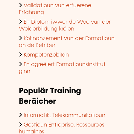
Validatioun vun erfuerene
Erfahrung
En Diplom iwwer de Wee vun der
Weiderbildung kréien
Kofinanzement vun der Formatioun
an de Betriber
Kompetenzebilan
En agreéiert Formatiounsinstitut
ginn
Populär Training
Beräicher
Informatik, Telekommunikatioun
Gestioun Entreprise, Ressources
humaines