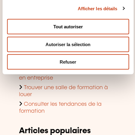
c
Accès rapide
Afficher les détails
o
n
Rechercher une formation par
s
Tout autoriser
domaine
e
n
Rechercher un métier accessible
Autoriser la sélection
t
en formation continue
e
Demander une aide à la formation
m
pour particuliers
Refuser
e
Découvrir les aides à la formation
n
en entreprise
t
Trouver une salle de formation à
louer
Consulter les tendances de la
formation
Articles populaires