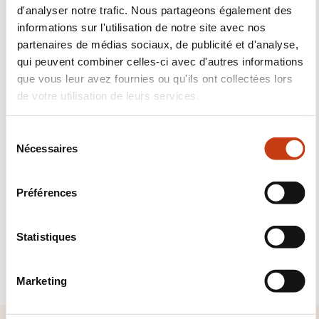
d'analyser notre trafic. Nous partageons également des
informations sur l'utilisation de notre site avec nos
partenaires de médias sociaux, de publicité et d'analyse,
qui peuvent combiner celles-ci avec d'autres informations
que vous leur avez fournies ou qu'ils ont collectées lors
de votre utilisation de leurs services.
Abonnez-vous à Formanews,
S
Nécessaires
é
la newsletter de la formation
l
tout au long de la vie
e
Préférences
c
t
En savoir plus
i
Statistiques
o
S'inscrire
n
Marketing
d
u