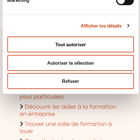
Marketing
d
S'inscrire
u
c
Afficher les détails
o
n
Accès rapide
s
Tout autoriser
e
Rechercher une formation par
n
domaine
Autoriser la sélection
t
e
Rechercher un métier accessible
m
en formation continue
Refuser
e
Demander une aide à la formation
n
pour particuliers
t
Découvrir les aides à la formation
en entreprise
Trouver une salle de formation à
louer