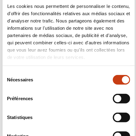
Facebook
Twitter
LinkedIn
YouTube
Ins
Les cookies nous permettent de personnaliser le contenu,
d'offrir des fonctionnalités relatives aux médias sociaux et
d'analyser notre trafic. Nous partageons également des
informations sur l'utilisation de notre site avec nos
Nous contacter
partenaires de médias sociaux, de publicité et d'analyse,
qui peuvent combiner celles-ci avec d'autres informations
que vous leur avez fournies ou qu'ils ont collectées lors
de votre utilisation de leurs services.
S
Nécessaires
é
Abonnez-vous à Formanews,
l
e
la newsletter de la formation
Préférences
c
tout au long de la vie
t
i
Statistiques
o
En savoir plus
n