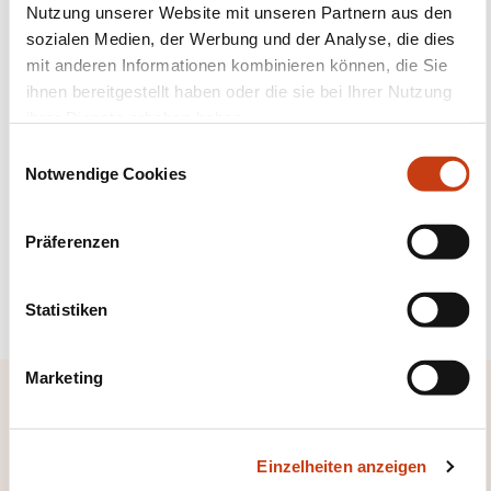
Nutzung unserer Website mit unseren Partnern aus den
sozialen Medien, der Werbung und der Analyse, die dies
mit anderen Informationen kombinieren können, die Sie
Abonnieren Sie Formanews,
ihnen bereitgestellt haben oder die sie bei Ihrer Nutzung
ihrer Dienste erhoben haben.
den Newsletter des
E
lebenslangen Lernens
Notwendige Cookies
i
n
w
Mehr dazu
Präferenzen
i
l
Sich anmelden
l
Statistiken
i
g
Marketing
u
Schneller Zugang
n
g
Anhand von Weiterbildungsfeldern
Einzelheiten anzeigen
s
suchen