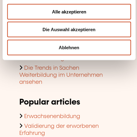
a
u
Suche nach Berufen und
Alle akzeptieren
Tätigkeiten
s
w
Weiterbildungsbeihilfen für
Die Auswahl akzeptieren
a
Privatpersonen
h
Beihilfen für die Weiterbildung im
l
Ablehnen
Unternehmen
Einen Schulungsraum finden
Die Trends in Sachen
Weiterbildung im Unternehmen
ansehen
Popular articles
Erwachsenenbildung
Validierung der erworbenen
Erfahrung