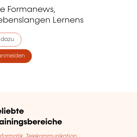
ie Formanews,
lebenslangen Lernens
 dazu
anmelden
liebte
rainingsbereiche
nformatik, Telekommunikation