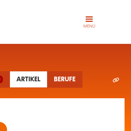
MENÜ
ARTIKEL
BERUFE
1