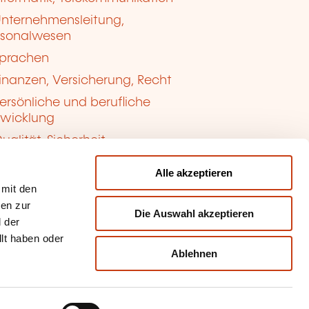
nternehmensleitung,
rsonalwesen
prachen
inanzen, Versicherung, Recht
ersönliche und berufliche
twicklung
ualität, Sicherheit
Alle akzeptieren
 mit den
nen zur
Die Auswahl akzeptieren
 der
llt haben oder
Ablehnen
kie-Verwaltung
sbrauch melden