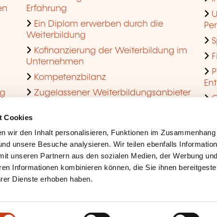
en
Erfahrung
U
Ein Diplom erwerben durch die
Pe
Weiterbildung
S
Kofinanzierung der Weiterbildung im
F
Unternehmen
P
Kompetenzbilanz
En
ng
Zugelassener Weiterbildungsanbieter
Q
werden
t Cookies
n wir den Inhalt personalisieren, Funktionen im Zusammenhang
nd unsere Besuche analysieren. Wir teilen ebenfalls Informatio
mit unseren Partnern aus den sozialen Medien, der Werbung und
ren Informationen kombinieren können, die Sie ihnen bereitgeste
ihrer Dienste erhoben haben.
Rechtliche Hinweise
Coo
Barrierefreiheit
Mis