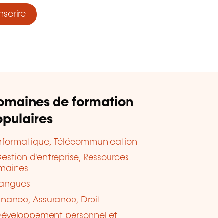
nscrire
omaines de formation
pulaires
nformatique, Télécommunication
estion d'entreprise, Ressources
maines
angues
inance, Assurance, Droit
éveloppement personnel et