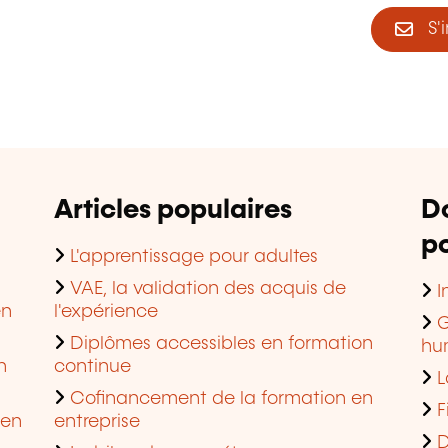
S'i
Articles populaires
D
po
L'apprentissage pour adultes
VAE, la validation des acquis de
I
en
l'expérience
G
Diplômes accessibles en formation
hu
n
continue
L
Cofinancement de la formation en
F
 en
entreprise
D