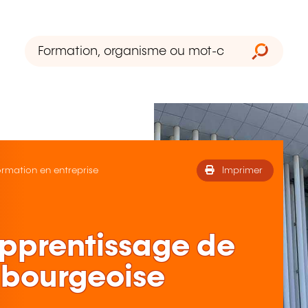
ormation en entreprise
Imprimer
apprentissage de
mbourgeoise