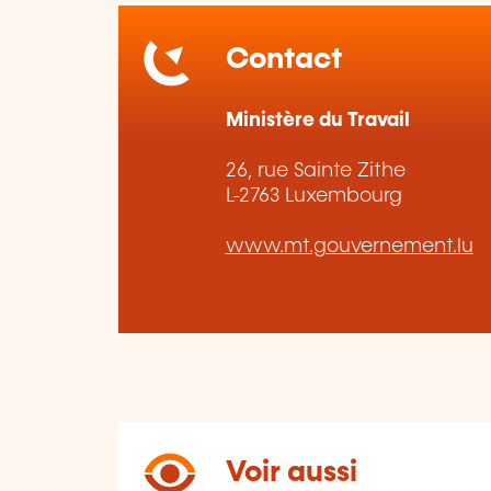
Contact
Ministère du Travail
26, rue Sainte Zithe
L-2763 Luxembourg
www.mt.gouvernement.lu
Voir aussi