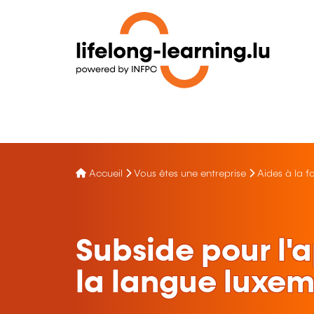
Accueil
Vous êtes une entreprise
Aides à la f
Subside pour l'
la langue luxe