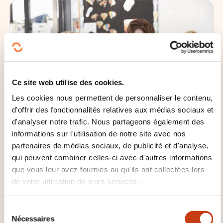
Ce site web utilise des cookies.
Les cookies nous permettent de personnaliser le contenu,
d'offrir des fonctionnalités relatives aux médias sociaux et
d'analyser notre trafic. Nous partageons également des
informations sur l'utilisation de notre site avec nos
partenaires de médias sociaux, de publicité et d'analyse,
08.06.2026
qui peuvent combiner celles-ci avec d'autres informations
que vous leur avez fournies ou qu'ils ont collectées lors
Formation continue
de votre utilisation de leurs services.
L’Université lance un Master pour
S
les enseignants de l’éducation
Nécessaires
é