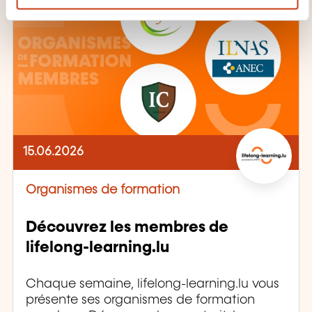
e
n
t
15.06.2026
Organismes de formation
Découvrez les membres de
lifelong-learning.lu
Chaque semaine, lifelong-learning.lu vous
présente ses organismes de formation