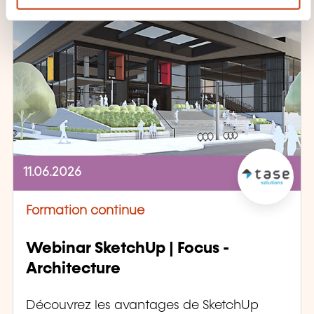
e
n
t
11.06.2026
Formation continue
Webinar SketchUp | Focus -
Architecture
Découvrez les avantages de SketchUp